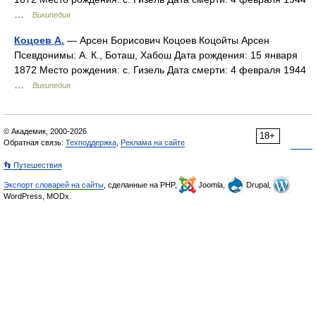
…
Википедия
Коцоев А.
— Арсен Борисович Коцоев Коцойты Арсен
Псевдонимы: А. К., Боташ, Хабош Дата рождения: 15 января
1872 Место рождения: с. Гизель Дата смерти: 4 февраля 1944
…
Википедия
© Академик, 2000-2026
18+
Обратная связь:
Техподдержка
,
Реклама на сайте
👣 Путешествия
Экспорт словарей на сайты
, сделанные на PHP,
Joomla,
Drupal,
WordPress, MODx.