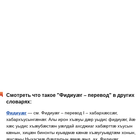
Смотреть что такое "Фидиуæг – перевод" в других
словарях:
Фидиуæг
— см. Фидиуæг – перевод I – хабархæссæг,
хабархъусынгæнæг. Алы ирон хъæуы дæр уыдис фидиуæг, йæ
хæс уыдис хъæубæстæн уæлдай ахсджиаг хабæрттæ хъусын
кæнын, хицæн бинонты куывдмæ кæнæ хъæугуывдтæм хонын,
æхсæны Ныхасмæ фæдзурын æмæ æнд. ах. Фидиуæг… …