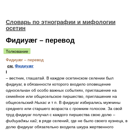
Словарь по этнографии и мифологии
осетин
Фидиуæг – перевод
Толкование
Фидиуæг – перевод
см.
Фидиуæг
I
– вестник, глашатай. В каждом осетинском селении был
фидиуаг, в обязанности которого входило оповещение
односельчан об особо важных событиях, приглашение на
семейное или общесельское пиршество, приглашение на
общесельский
Ныхас
и т п. В фидиуаг избирались мужчины
среднего или старшего возраста с громким голосом. За свой
труд фидиуаг получал с каждого пиршества свою долю –
фидиуаджы хай
; в ряде селений, где не было своего кузнеца, в
долю фидиуаг обязательно входила шкура жертвенного