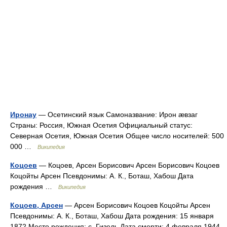
Иронау
— Осетинский язык Самоназвание: Ирон ӕвзаг
Страны: Россия, Южная Осетия Официальный статус:
Северная Осетия, Южная Осетия Общее число носителей: 500
000 …
Википедия
Коцоев
— Коцоев, Арсен Борисович Арсен Борисович Коцоев
Коцойты Арсен Псевдонимы: А. К., Боташ, Хабош Дата
рождения …
Википедия
Коцоев, Арсен
— Арсен Борисович Коцоев Коцойты Арсен
Псевдонимы: А. К., Боташ, Хабош Дата рождения: 15 января
1872 Место рождения: с. Гизель Дата смерти: 4 февраля 1944