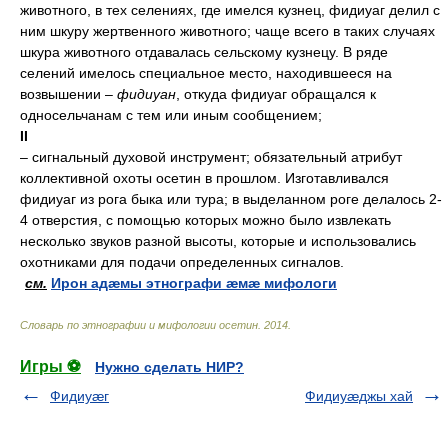
животного, в тех селениях, где имелся кузнец, фидиуаг делил с
ним шкуру жертвенного животного; чаще всего в таких случаях
шкура животного отдавалась сельскому кузнецу. В ряде
селений имелось специальное место, находившееся на
возвышении –
фидиуан
, откуда фидиуаг обращался к
односельчанам с тем или иным сообщением;
II
– сигнальный духовой инструмент; обязательный атрибут
коллективной охоты осетин в прошлом. Изготавливался
фидиуаг из рога быка или тура; в выделанном роге делалось 2-
4 отверстия, с помощью которых можно было извлекать
несколько звуков разной высоты, которые и использовались
охотниками для подачи определенных сигналов.
см.
Ирон адæмы этнографи æмæ мифологи
Словарь по этнографии и мифологии осетин
.
2014
.
Игры ⚽
Нужно сделать НИР?
Фидиуæг
Фидиуæджы хай